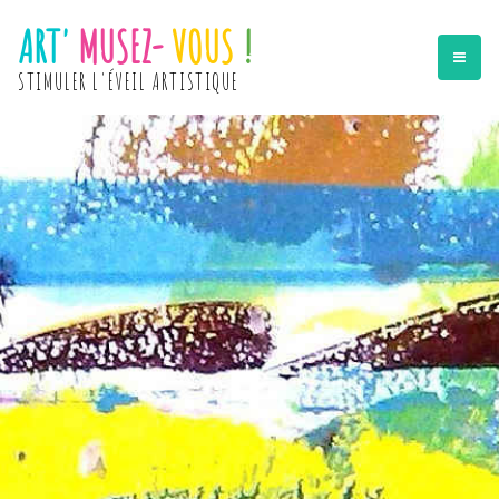
ART'
MUSEZ-
VOUS
!
STIMULER L'ÉVEIL ARTISTIQUE